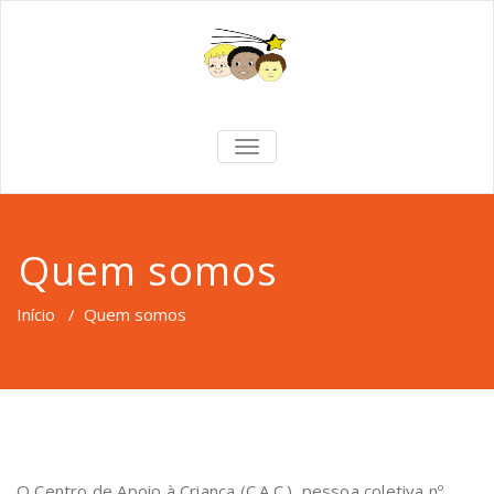
TOGGLE
NAVIGATION
Quem somos
Início
/
Quem somos
O Centro de Apoio à Criança (C.A.C.), pessoa coletiva nº